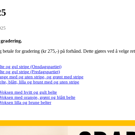
25
025
 gradering.
etale for gradering (kr 275,-) på forhånd. Dette gjøres ved å velge rett
te og gul stripe (Onsdagspartiet)
te og gul stripe (Fredagspartiet)
ange med og uten stripe, og grønt med stripe
te, blått, lilla og brunt med og uten stripe
ksen med hvitt og gult belte
ksen med oransje, grønt og blått belte
ksen lilla og brune belter