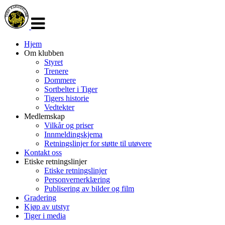
Veksle
navigasjon
Hjem
Om klubben
Styret
Trenere
Dommere
Sortbelter i Tiger
Tigers historie
Vedtekter
Medlemskap
Vilkår og priser
Innmeldingskjema
Retningslinjer for støtte til utøvere
Kontakt oss
Etiske retningslinjer
Etiske retningslinjer
Personvernerklæring
Publisering av bilder og film
Gradering
Kjøp av utstyr
Tiger i media