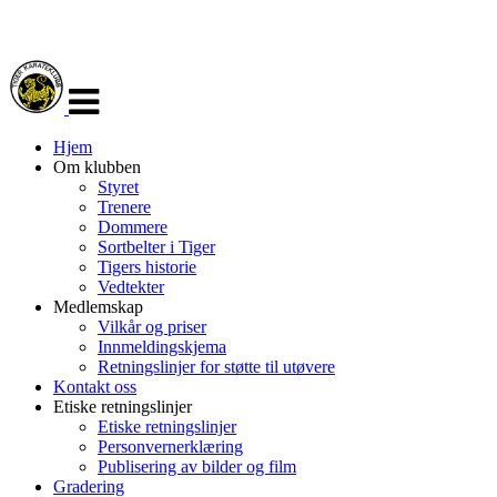
Veksle
navigasjon
Hjem
Om klubben
Styret
Trenere
Dommere
Sortbelter i Tiger
Tigers historie
Vedtekter
Medlemskap
Vilkår og priser
Innmeldingskjema
Retningslinjer for støtte til utøvere
Kontakt oss
Etiske retningslinjer
Etiske retningslinjer
Personvernerklæring
Publisering av bilder og film
Gradering