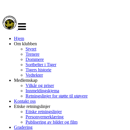
Veksle
navigasjon
Hjem
Om klubben
Styret
Trenere
Dommere
Sortbelter i Tiger
Tigers historie
Vedtekter
Medlemskap
Vilkår og priser
Innmeldingskjema
Retningslinjer for støtte til utøvere
Kontakt oss
Etiske retningslinjer
Etiske retningslinjer
Personvernerklæring
Publisering av bilder og film
Gradering