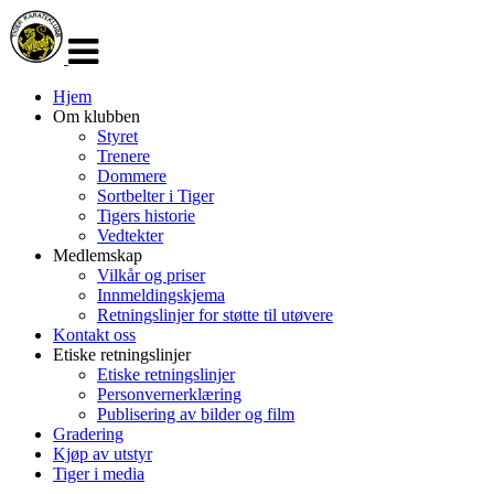
Veksle
navigasjon
Hjem
Om klubben
Styret
Trenere
Dommere
Sortbelter i Tiger
Tigers historie
Vedtekter
Medlemskap
Vilkår og priser
Innmeldingskjema
Retningslinjer for støtte til utøvere
Kontakt oss
Etiske retningslinjer
Etiske retningslinjer
Personvernerklæring
Publisering av bilder og film
Gradering
Kjøp av utstyr
Tiger i media