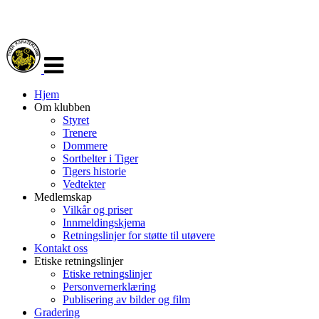
Veksle
navigasjon
Hjem
Om klubben
Styret
Trenere
Dommere
Sortbelter i Tiger
Tigers historie
Vedtekter
Medlemskap
Vilkår og priser
Innmeldingskjema
Retningslinjer for støtte til utøvere
Kontakt oss
Etiske retningslinjer
Etiske retningslinjer
Personvernerklæring
Publisering av bilder og film
Gradering