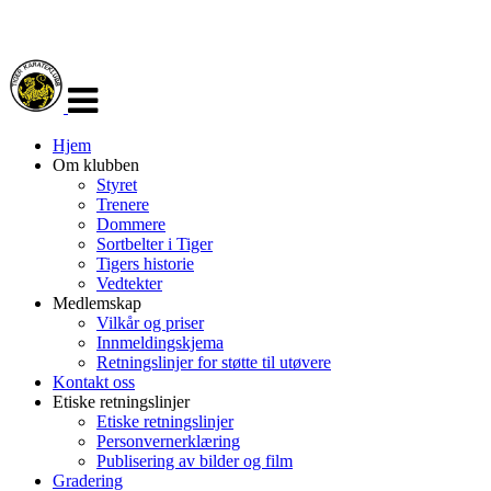
Veksle
navigasjon
Hjem
Om klubben
Styret
Trenere
Dommere
Sortbelter i Tiger
Tigers historie
Vedtekter
Medlemskap
Vilkår og priser
Innmeldingskjema
Retningslinjer for støtte til utøvere
Kontakt oss
Etiske retningslinjer
Etiske retningslinjer
Personvernerklæring
Publisering av bilder og film
Gradering