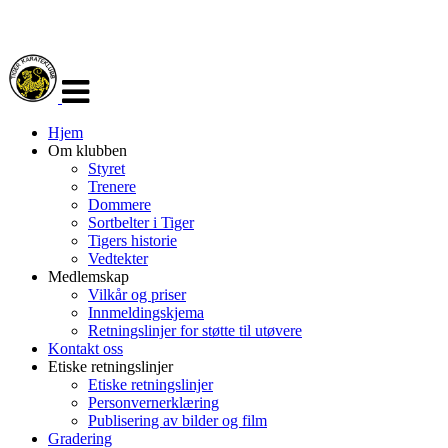
Veksle
navigasjon
Hjem
Om klubben
Styret
Trenere
Dommere
Sortbelter i Tiger
Tigers historie
Vedtekter
Medlemskap
Vilkår og priser
Innmeldingskjema
Retningslinjer for støtte til utøvere
Kontakt oss
Etiske retningslinjer
Etiske retningslinjer
Personvernerklæring
Publisering av bilder og film
Gradering