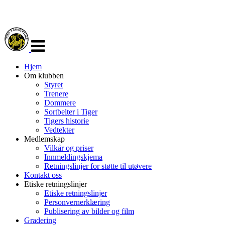
Veksle
navigasjon
Hjem
Om klubben
Styret
Trenere
Dommere
Sortbelter i Tiger
Tigers historie
Vedtekter
Medlemskap
Vilkår og priser
Innmeldingskjema
Retningslinjer for støtte til utøvere
Kontakt oss
Etiske retningslinjer
Etiske retningslinjer
Personvernerklæring
Publisering av bilder og film
Gradering