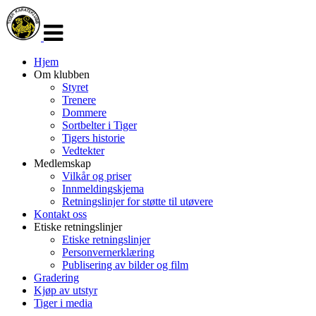
Veksle
navigasjon
Hjem
Om klubben
Styret
Trenere
Dommere
Sortbelter i Tiger
Tigers historie
Vedtekter
Medlemskap
Vilkår og priser
Innmeldingskjema
Retningslinjer for støtte til utøvere
Kontakt oss
Etiske retningslinjer
Etiske retningslinjer
Personvernerklæring
Publisering av bilder og film
Gradering
Kjøp av utstyr
Tiger i media