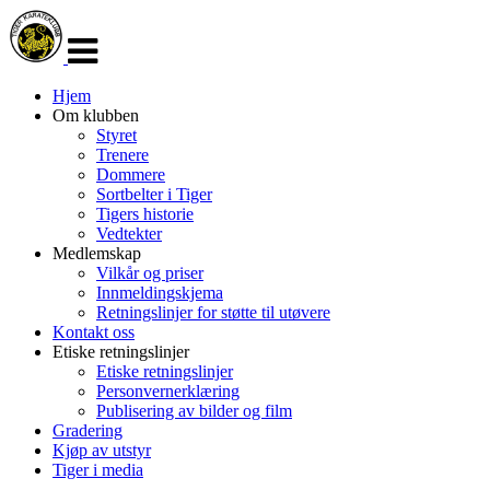
Veksle
navigasjon
Hjem
Om klubben
Styret
Trenere
Dommere
Sortbelter i Tiger
Tigers historie
Vedtekter
Medlemskap
Vilkår og priser
Innmeldingskjema
Retningslinjer for støtte til utøvere
Kontakt oss
Etiske retningslinjer
Etiske retningslinjer
Personvernerklæring
Publisering av bilder og film
Gradering
Kjøp av utstyr
Tiger i media