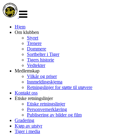
Veksle
navigasjon
Hjem
Om klubben
Styret
Trenere
Dommere
Sortbelter i Tiger
Tigers historie
Vedtekter
Medlemskap
Vilkår og priser
Innmeldingskjema
Retningslinjer for støtte til utøvere
Kontakt oss
Etiske retningslinjer
Etiske retningslinjer
Personvernerklæring
Publisering av bilder og film
Gradering
Kjøp av utstyr
Tiger i media