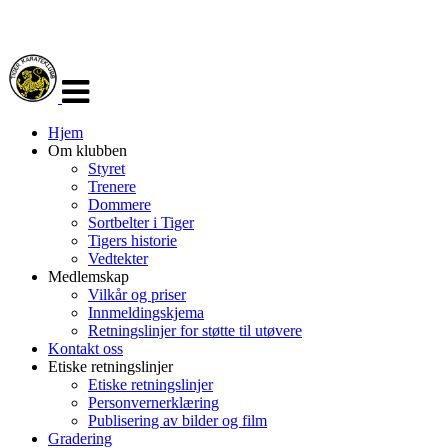
Veksle
navigasjon
Hjem
Om klubben
Styret
Trenere
Dommere
Sortbelter i Tiger
Tigers historie
Vedtekter
Medlemskap
Vilkår og priser
Innmeldingskjema
Retningslinjer for støtte til utøvere
Kontakt oss
Etiske retningslinjer
Etiske retningslinjer
Personvernerklæring
Publisering av bilder og film
Gradering