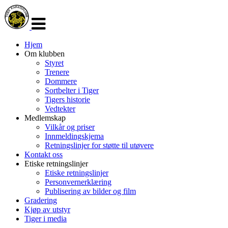
Veksle
navigasjon
Hjem
Om klubben
Styret
Trenere
Dommere
Sortbelter i Tiger
Tigers historie
Vedtekter
Medlemskap
Vilkår og priser
Innmeldingskjema
Retningslinjer for støtte til utøvere
Kontakt oss
Etiske retningslinjer
Etiske retningslinjer
Personvernerklæring
Publisering av bilder og film
Gradering
Kjøp av utstyr
Tiger i media