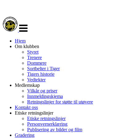
Veksle
navigasjon
Hjem
Om klubben
Styret
Trenere
Dommere
Sortbelter i Tiger
Tigers historie
Vedtekter
Medlemskap
Vilkår og priser
Innmeldingskjema
Retningslinjer for støtte til utøvere
Kontakt oss
Etiske retningslinjer
Etiske retningslinjer
Personvernerklæring
Publisering av bilder og film
Gradering