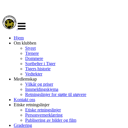
Veksle
navigasjon
Hjem
Om klubben
Styret
Trenere
Dommere
Sortbelter i Tiger
Tigers historie
Vedtekter
Medlemskap
Vilkår og priser
Innmeldingskjema
Retningslinjer for støtte til utøvere
Kontakt oss
Etiske retningslinjer
Etiske retningslinjer
Personvernerklæring
Publisering av bilder og film
Gradering