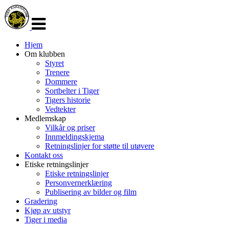
Veksle
navigasjon
Hjem
Om klubben
Styret
Trenere
Dommere
Sortbelter i Tiger
Tigers historie
Vedtekter
Medlemskap
Vilkår og priser
Innmeldingskjema
Retningslinjer for støtte til utøvere
Kontakt oss
Etiske retningslinjer
Etiske retningslinjer
Personvernerklæring
Publisering av bilder og film
Gradering
Kjøp av utstyr
Tiger i media