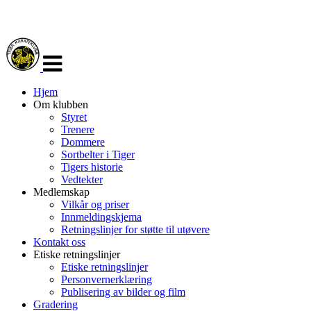
Veksle
navigasjon
Hjem
Om klubben
Styret
Trenere
Dommere
Sortbelter i Tiger
Tigers historie
Vedtekter
Medlemskap
Vilkår og priser
Innmeldingskjema
Retningslinjer for støtte til utøvere
Kontakt oss
Etiske retningslinjer
Etiske retningslinjer
Personvernerklæring
Publisering av bilder og film
Gradering