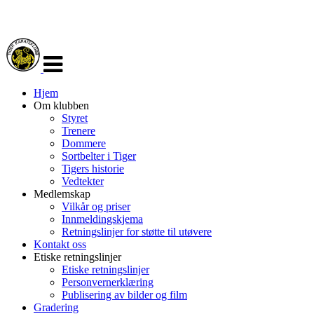
Veksle
navigasjon
Hjem
Om klubben
Styret
Trenere
Dommere
Sortbelter i Tiger
Tigers historie
Vedtekter
Medlemskap
Vilkår og priser
Innmeldingskjema
Retningslinjer for støtte til utøvere
Kontakt oss
Etiske retningslinjer
Etiske retningslinjer
Personvernerklæring
Publisering av bilder og film
Gradering