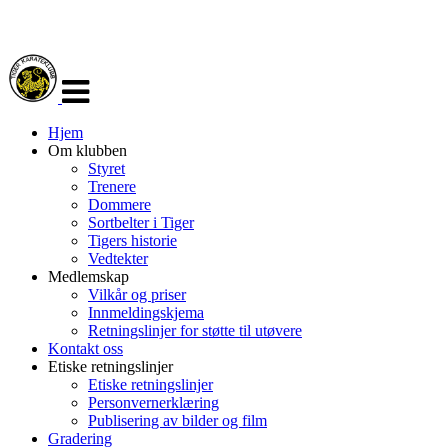
Veksle
navigasjon
Hjem
Om klubben
Styret
Trenere
Dommere
Sortbelter i Tiger
Tigers historie
Vedtekter
Medlemskap
Vilkår og priser
Innmeldingskjema
Retningslinjer for støtte til utøvere
Kontakt oss
Etiske retningslinjer
Etiske retningslinjer
Personvernerklæring
Publisering av bilder og film
Gradering