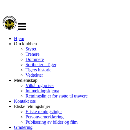
Veksle
navigasjon
Hjem
Om klubben
Styret
Trenere
Dommere
Sortbelter i Tiger
Tigers historie
Vedtekter
Medlemskap
Vilkår og priser
Innmeldingskjema
Retningslinjer for støtte til utøvere
Kontakt oss
Etiske retningslinjer
Etiske retningslinjer
Personvernerklæring
Publisering av bilder og film
Gradering