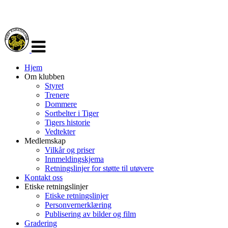
Veksle
navigasjon
Hjem
Om klubben
Styret
Trenere
Dommere
Sortbelter i Tiger
Tigers historie
Vedtekter
Medlemskap
Vilkår og priser
Innmeldingskjema
Retningslinjer for støtte til utøvere
Kontakt oss
Etiske retningslinjer
Etiske retningslinjer
Personvernerklæring
Publisering av bilder og film
Gradering