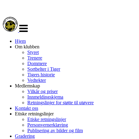
Veksle
navigasjon
Hjem
Om klubben
Styret
Trenere
Dommere
Sortbelter i Tiger
Tigers historie
Vedtekter
Medlemskap
Vilkår og priser
Innmeldingskjema
Retningslinjer for støtte til utøvere
Kontakt oss
Etiske retningslinjer
Etiske retningslinjer
Personvernerklæring
Publisering av bilder og film
Gradering