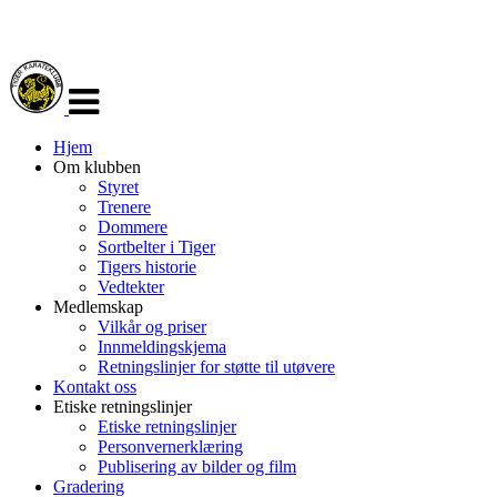
Veksle
navigasjon
Hjem
Om klubben
Styret
Trenere
Dommere
Sortbelter i Tiger
Tigers historie
Vedtekter
Medlemskap
Vilkår og priser
Innmeldingskjema
Retningslinjer for støtte til utøvere
Kontakt oss
Etiske retningslinjer
Etiske retningslinjer
Personvernerklæring
Publisering av bilder og film
Gradering