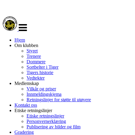
Veksle
navigasjon
Hjem
Om klubben
Styret
Trenere
Dommere
Sortbelter i Tiger
Tigers historie
Vedtekter
Medlemskap
Vilkår og priser
Innmeldingskjema
Retningslinjer for støtte til utøvere
Kontakt oss
Etiske retningslinjer
Etiske retningslinjer
Personvernerklæring
Publisering av bilder og film
Gradering