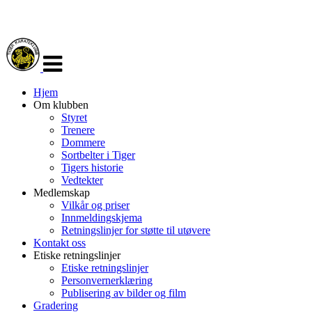
Veksle
navigasjon
Hjem
Om klubben
Styret
Trenere
Dommere
Sortbelter i Tiger
Tigers historie
Vedtekter
Medlemskap
Vilkår og priser
Innmeldingskjema
Retningslinjer for støtte til utøvere
Kontakt oss
Etiske retningslinjer
Etiske retningslinjer
Personvernerklæring
Publisering av bilder og film
Gradering