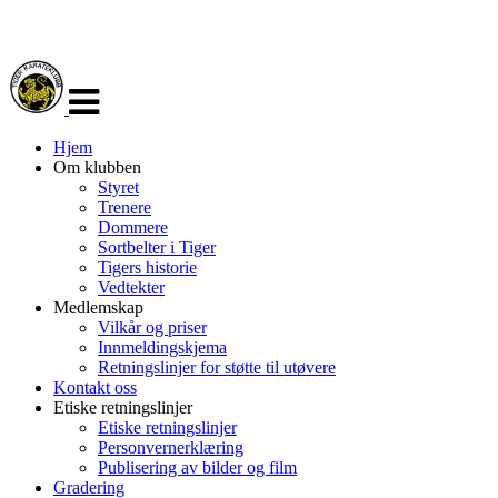
Veksle
navigasjon
Hjem
Om klubben
Styret
Trenere
Dommere
Sortbelter i Tiger
Tigers historie
Vedtekter
Medlemskap
Vilkår og priser
Innmeldingskjema
Retningslinjer for støtte til utøvere
Kontakt oss
Etiske retningslinjer
Etiske retningslinjer
Personvernerklæring
Publisering av bilder og film
Gradering