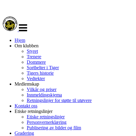
Veksle
navigasjon
Hjem
Om klubben
Styret
Trenere
Dommere
Sortbelter i Tiger
Tigers historie
Vedtekter
Medlemskap
Vilkår og priser
Innmeldingskjema
Retningslinjer for støtte til utøvere
Kontakt oss
Etiske retningslinjer
Etiske retningslinjer
Personvernerklæring
Publisering av bilder og film
Gradering