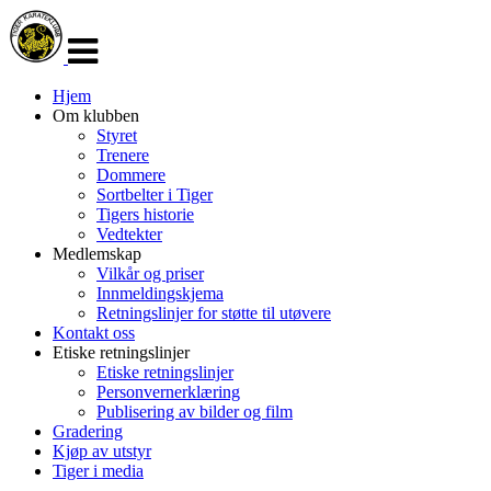
Veksle
navigasjon
Hjem
Om klubben
Styret
Trenere
Dommere
Sortbelter i Tiger
Tigers historie
Vedtekter
Medlemskap
Vilkår og priser
Innmeldingskjema
Retningslinjer for støtte til utøvere
Kontakt oss
Etiske retningslinjer
Etiske retningslinjer
Personvernerklæring
Publisering av bilder og film
Gradering
Kjøp av utstyr
Tiger i media