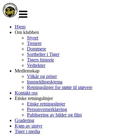
Veksle
navigasjon
Hjem
Om klubben
Styret
Trenere
Dommere
Sortbelter i Tiger
Tigers historie
Vedtekter
Medlemskap
Vilkår og priser
Innmeldingskjema
Retningslinjer for støtte til utøvere
Kontakt oss
Etiske retningslinjer
Etiske retningslinjer
Personvernerklæring
Publisering av bilder og film
Gradering
Kjøp av utstyr
Tiger i media