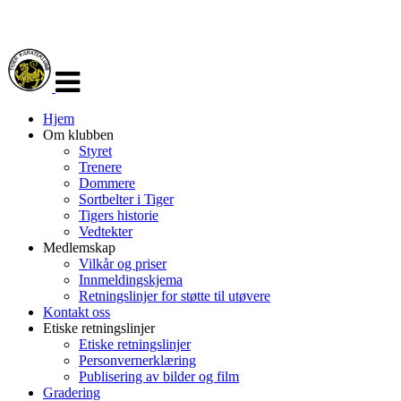
Veksle
navigasjon
Hjem
Om klubben
Styret
Trenere
Dommere
Sortbelter i Tiger
Tigers historie
Vedtekter
Medlemskap
Vilkår og priser
Innmeldingskjema
Retningslinjer for støtte til utøvere
Kontakt oss
Etiske retningslinjer
Etiske retningslinjer
Personvernerklæring
Publisering av bilder og film
Gradering