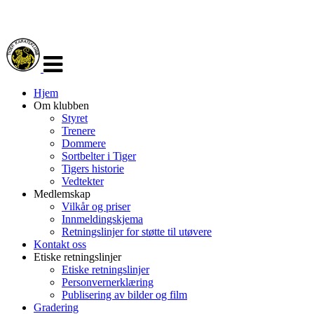
Veksle
navigasjon
Hjem
Om klubben
Styret
Trenere
Dommere
Sortbelter i Tiger
Tigers historie
Vedtekter
Medlemskap
Vilkår og priser
Innmeldingskjema
Retningslinjer for støtte til utøvere
Kontakt oss
Etiske retningslinjer
Etiske retningslinjer
Personvernerklæring
Publisering av bilder og film
Gradering