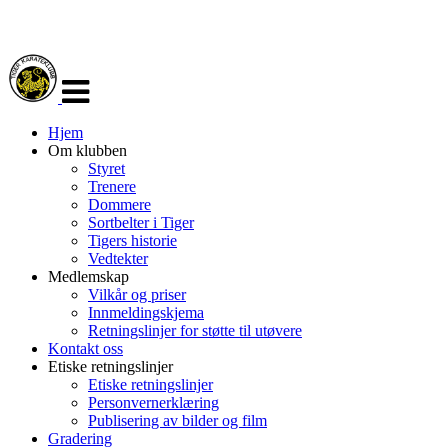
Veksle
navigasjon
Hjem
Om klubben
Styret
Trenere
Dommere
Sortbelter i Tiger
Tigers historie
Vedtekter
Medlemskap
Vilkår og priser
Innmeldingskjema
Retningslinjer for støtte til utøvere
Kontakt oss
Etiske retningslinjer
Etiske retningslinjer
Personvernerklæring
Publisering av bilder og film
Gradering