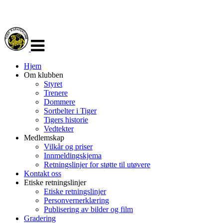
Veksle
navigasjon
Hjem
Om klubben
Styret
Trenere
Dommere
Sortbelter i Tiger
Tigers historie
Vedtekter
Medlemskap
Vilkår og priser
Innmeldingskjema
Retningslinjer for støtte til utøvere
Kontakt oss
Etiske retningslinjer
Etiske retningslinjer
Personvernerklæring
Publisering av bilder og film
Gradering