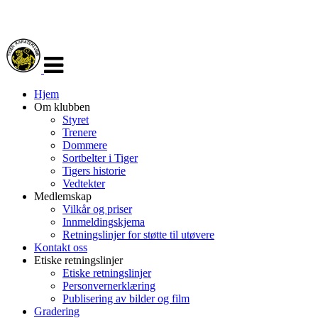
Veksle
navigasjon
Hjem
Om klubben
Styret
Trenere
Dommere
Sortbelter i Tiger
Tigers historie
Vedtekter
Medlemskap
Vilkår og priser
Innmeldingskjema
Retningslinjer for støtte til utøvere
Kontakt oss
Etiske retningslinjer
Etiske retningslinjer
Personvernerklæring
Publisering av bilder og film
Gradering