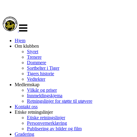
Veksle
navigasjon
Hjem
Om klubben
Styret
Trenere
Dommere
Sortbelter i Tiger
Tigers historie
Vedtekter
Medlemskap
Vilkår og priser
Innmeldingskjema
Retningslinjer for støtte til utøvere
Kontakt oss
Etiske retningslinjer
Etiske retningslinjer
Personvernerklæring
Publisering av bilder og film
Gradering