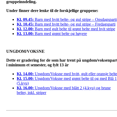
gruppeinndeling.
Under finner dere lenke til de forskjellige gruppene:
Kl. 09.45:
Barn med hvitt belte- og gul stripe – Onsdagsparti
Kl. 10.45:
Barn med hvitt belte- og gul stripe – Fredagsparti
Kl. 12.00:
Barn med gult belte til grønt belte med hvit stripe
Kl. 13.00:
Barn med grønt belte og høyere
UNGDOM/VOKSNE
Dette er gradering for de som har trent på ungdom/voksenpart
i minimum et semester, og fylt 13 år
Kl. 14.00:
Ungdom/Voksne med hvitt, gult eller oransje belt
Kl. 15.00:
Ungdom/Voksne med grønt belte til og med Blå 1
(5.kyu)
Kl. 16.00:
Ungdom/Voksne med blått 2 (4.kyu) og brune
belter, inkl. striper