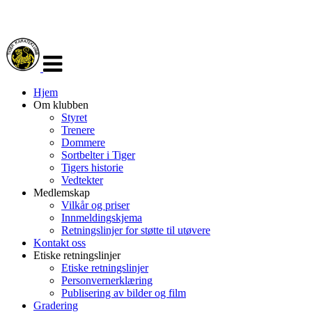
Veksle
navigasjon
Hjem
Om klubben
Styret
Trenere
Dommere
Sortbelter i Tiger
Tigers historie
Vedtekter
Medlemskap
Vilkår og priser
Innmeldingskjema
Retningslinjer for støtte til utøvere
Kontakt oss
Etiske retningslinjer
Etiske retningslinjer
Personvernerklæring
Publisering av bilder og film
Gradering