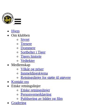
Veksle
navigasjon
Hjem
Om klubben
Styret
Trenere
Dommere
Sortbelter i Tiger
Tigers historie
Vedtekter
Medlemskap
Vilkår og priser
Innmeldingskjema
Retningslinjer for støtte til utøvere
Kontakt oss
Etiske retningslinjer
Etiske retningslinjer
Personvernerklæring
Publisering av bilder og film
Gradering