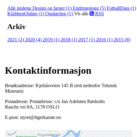
Alle innlegg
Design og farger (1)
Endringslogg (5)
FotballData (1)
KlubbenOnline (1)
Opplæring (1)
Vis alle
RSS
Arkiv
2021 (2)
2020 (4)
2019 (1)
2018 (1)
2017 (1)
2016 (1)
2015 (8)
Kontaktinformasjon
Besøksadresse: Kjelsåsveien 145 B (rett nedenfor Teknisk
Museum)
Postadresse: Postadresse: c/o Jan Adelsten Røsholm
Raschs vei 8A, 1178 OSLO
E-post: styret@tigerkarate.no