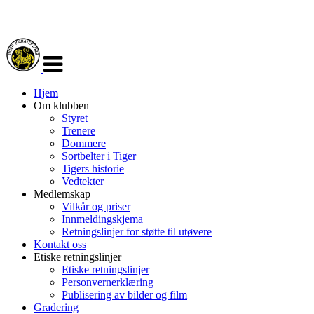
Veksle
navigasjon
Hjem
Om klubben
Styret
Trenere
Dommere
Sortbelter i Tiger
Tigers historie
Vedtekter
Medlemskap
Vilkår og priser
Innmeldingskjema
Retningslinjer for støtte til utøvere
Kontakt oss
Etiske retningslinjer
Etiske retningslinjer
Personvernerklæring
Publisering av bilder og film
Gradering