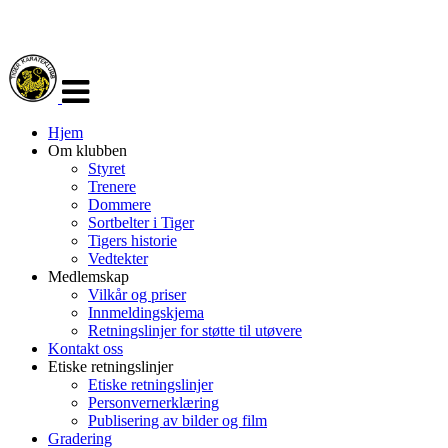
Veksle
navigasjon
Hjem
Om klubben
Styret
Trenere
Dommere
Sortbelter i Tiger
Tigers historie
Vedtekter
Medlemskap
Vilkår og priser
Innmeldingskjema
Retningslinjer for støtte til utøvere
Kontakt oss
Etiske retningslinjer
Etiske retningslinjer
Personvernerklæring
Publisering av bilder og film
Gradering