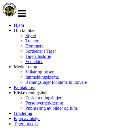
Veksle
navigasjon
Hjem
Om klubben
Styret
Trenere
Dommere
Sortbelter i Tiger
Tigers historie
Vedtekter
Medlemskap
Vilkår og priser
Innmeldingskjema
Retningslinjer for støtte til utøvere
Kontakt oss
Etiske retningslinjer
Etiske retningslinjer
Personvernerklæring
Publisering av bilder og film
Gradering
Kjøp av utstyr
Tiger i media