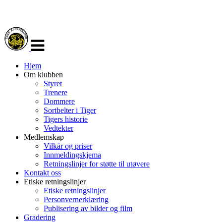
Veksle
navigasjon
Hjem
Om klubben
Styret
Trenere
Dommere
Sortbelter i Tiger
Tigers historie
Vedtekter
Medlemskap
Vilkår og priser
Innmeldingskjema
Retningslinjer for støtte til utøvere
Kontakt oss
Etiske retningslinjer
Etiske retningslinjer
Personvernerklæring
Publisering av bilder og film
Gradering