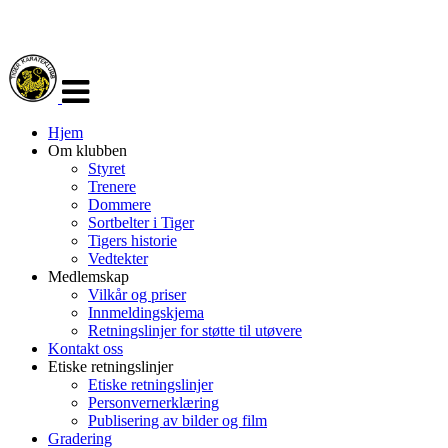
Veksle
navigasjon
Hjem
Om klubben
Styret
Trenere
Dommere
Sortbelter i Tiger
Tigers historie
Vedtekter
Medlemskap
Vilkår og priser
Innmeldingskjema
Retningslinjer for støtte til utøvere
Kontakt oss
Etiske retningslinjer
Etiske retningslinjer
Personvernerklæring
Publisering av bilder og film
Gradering