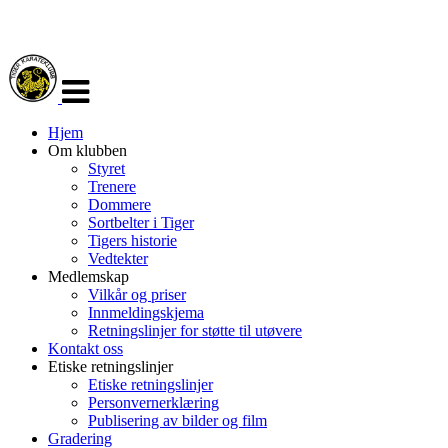
Veksle
navigasjon
Hjem
Om klubben
Styret
Trenere
Dommere
Sortbelter i Tiger
Tigers historie
Vedtekter
Medlemskap
Vilkår og priser
Innmeldingskjema
Retningslinjer for støtte til utøvere
Kontakt oss
Etiske retningslinjer
Etiske retningslinjer
Personvernerklæring
Publisering av bilder og film
Gradering