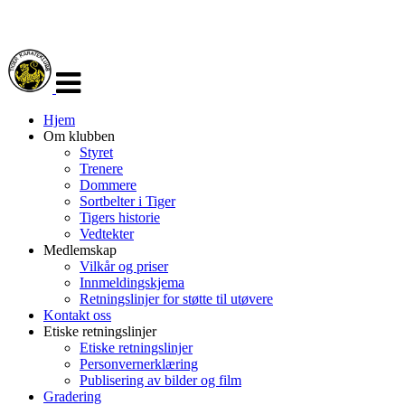
Veksle
navigasjon
Hjem
Om klubben
Styret
Trenere
Dommere
Sortbelter i Tiger
Tigers historie
Vedtekter
Medlemskap
Vilkår og priser
Innmeldingskjema
Retningslinjer for støtte til utøvere
Kontakt oss
Etiske retningslinjer
Etiske retningslinjer
Personvernerklæring
Publisering av bilder og film
Gradering