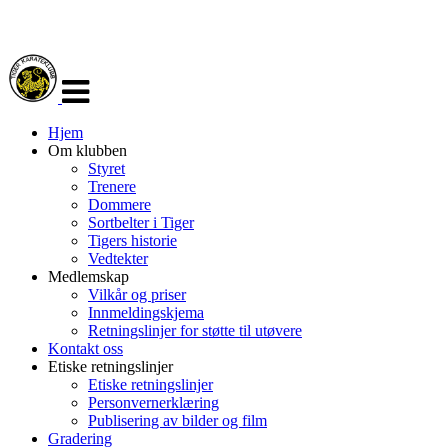
Veksle
navigasjon
Hjem
Om klubben
Styret
Trenere
Dommere
Sortbelter i Tiger
Tigers historie
Vedtekter
Medlemskap
Vilkår og priser
Innmeldingskjema
Retningslinjer for støtte til utøvere
Kontakt oss
Etiske retningslinjer
Etiske retningslinjer
Personvernerklæring
Publisering av bilder og film
Gradering