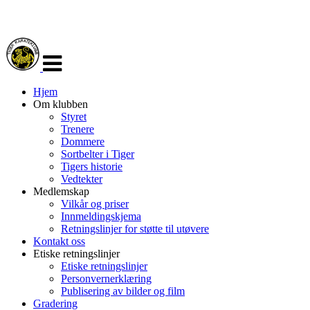
Veksle
navigasjon
Hjem
Om klubben
Styret
Trenere
Dommere
Sortbelter i Tiger
Tigers historie
Vedtekter
Medlemskap
Vilkår og priser
Innmeldingskjema
Retningslinjer for støtte til utøvere
Kontakt oss
Etiske retningslinjer
Etiske retningslinjer
Personvernerklæring
Publisering av bilder og film
Gradering