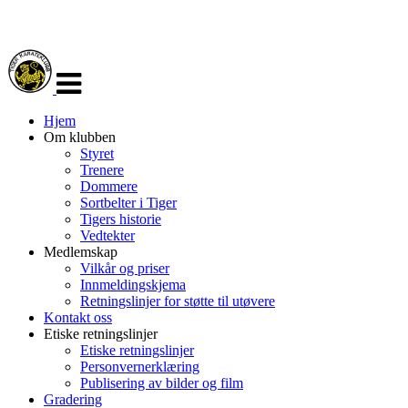
Veksle
navigasjon
Hjem
Om klubben
Styret
Trenere
Dommere
Sortbelter i Tiger
Tigers historie
Vedtekter
Medlemskap
Vilkår og priser
Innmeldingskjema
Retningslinjer for støtte til utøvere
Kontakt oss
Etiske retningslinjer
Etiske retningslinjer
Personvernerklæring
Publisering av bilder og film
Gradering