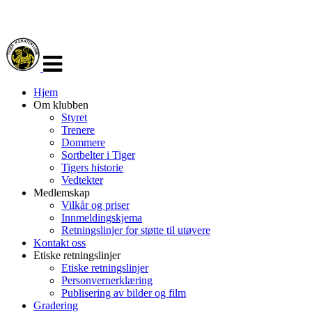
Veksle
navigasjon
Hjem
Om klubben
Styret
Trenere
Dommere
Sortbelter i Tiger
Tigers historie
Vedtekter
Medlemskap
Vilkår og priser
Innmeldingskjema
Retningslinjer for støtte til utøvere
Kontakt oss
Etiske retningslinjer
Etiske retningslinjer
Personvernerklæring
Publisering av bilder og film
Gradering