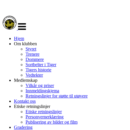
Veksle
navigasjon
Hjem
Om klubben
Styret
Trenere
Dommere
Sortbelter i Tiger
Tigers historie
Vedtekter
Medlemskap
Vilkår og priser
Innmeldingskjema
Retningslinjer for støtte til utøvere
Kontakt oss
Etiske retningslinjer
Etiske retningslinjer
Personvernerklæring
Publisering av bilder og film
Gradering