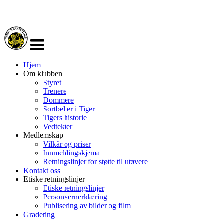
Veksle
navigasjon
Hjem
Om klubben
Styret
Trenere
Dommere
Sortbelter i Tiger
Tigers historie
Vedtekter
Medlemskap
Vilkår og priser
Innmeldingskjema
Retningslinjer for støtte til utøvere
Kontakt oss
Etiske retningslinjer
Etiske retningslinjer
Personvernerklæring
Publisering av bilder og film
Gradering